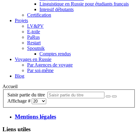
Linguistique en Russie pour étudiants français
Intensif débutants
Certification
Projets
LV&PV
E-toile
PaRus
Restart
Spoutnik
Comptes rendus
Voyages en Russie
Par Agences de voyage
Par soi-même
Blog
Accueil
Saisir partie du titre
Affichage #
Mentions légales
Liens utiles