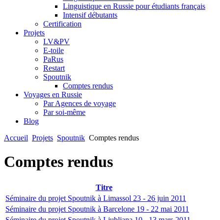
Linguistique en Russie pour étudiants français
Intensif débutants
Certification
Projets
LV&PV
E-toile
PaRus
Restart
Spoutnik
Comptes rendus
Voyages en Russie
Par Agences de voyage
Par soi-même
Blog
Accueil
Projets
Spoutnik
Comptes rendus
Comptes rendus
Titre
Séminaire du projet Spoutnik à Limassol 23 - 26 juin 2011
Séminaire du projet Spoutnik à Barcelone 19 - 22 mai 2011
Séminaire du projet Spoutnik à Ljubljana 10 - 13 mars 2011