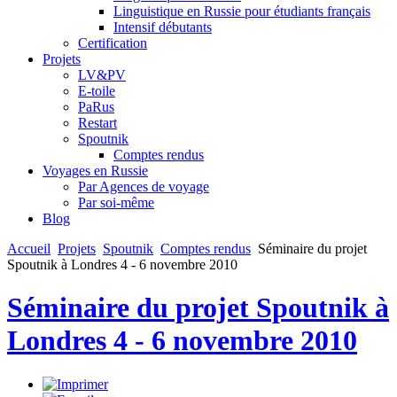
Linguistique en Russie pour étudiants français
Intensif débutants
Certification
Projets
LV&PV
E-toile
PaRus
Restart
Spoutnik
Comptes rendus
Voyages en Russie
Par Agences de voyage
Par soi-même
Blog
Accueil
Projets
Spoutnik
Comptes rendus
Séminaire du projet
Spoutnik à Londres 4 - 6 novembre 2010
Séminaire du projet Spoutnik à
Londres 4 - 6 novembre 2010